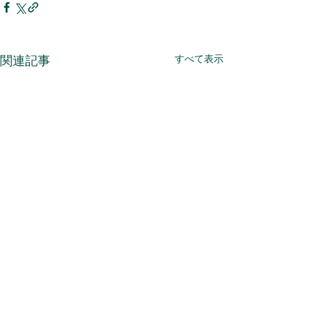
すべて表示
関連記事
株式会社森造園
住所 :
静岡県静岡市葵区駒形通五丁目５番８
号