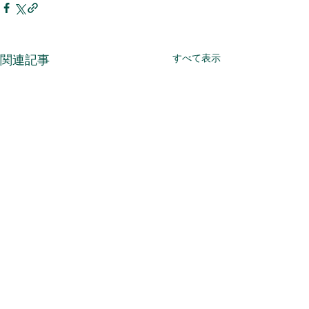
すべて表示
関連記事
株式会社森造園
住所 :
静岡県静岡市葵区駒形通五丁目５番８
号